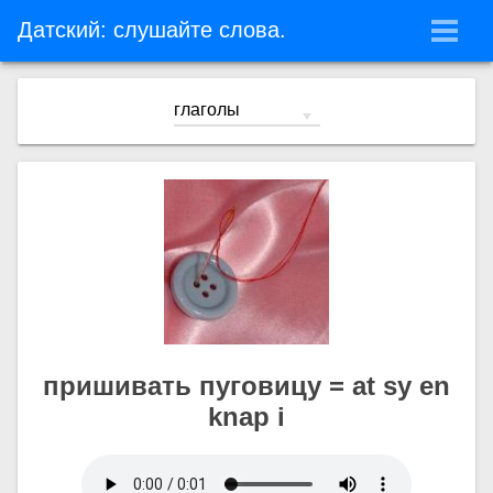
Датский: слушайте слова.
пришивать пуговицу = at sy en
knap i
Уроки
Упражнения:
Угадайте слово