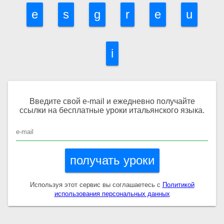
e
s
g
r
e
u
Угадай слово
Собери фразу
i
Отменить
Введите свой e-mail и ежедневно получайте
ссылки на бесплатные уроки итальянского языка.
получать уроки
Используя этот сервис вы соглашаетесь с
Политикой
использования персональных данных