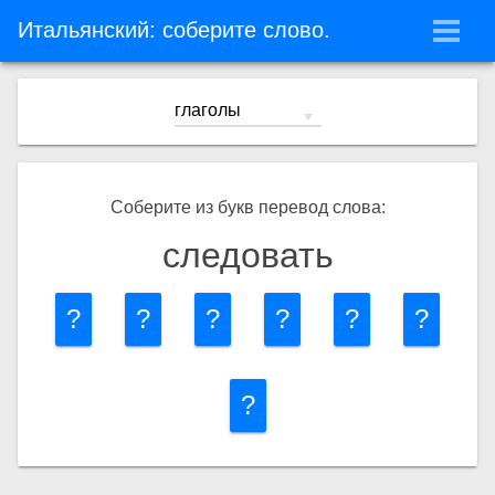
Итальянский: соберите слово.
Соберите из букв перевод слова:
следовать
?
?
?
?
?
?
?
Уроки
Упражнения
Слушай и запоминай