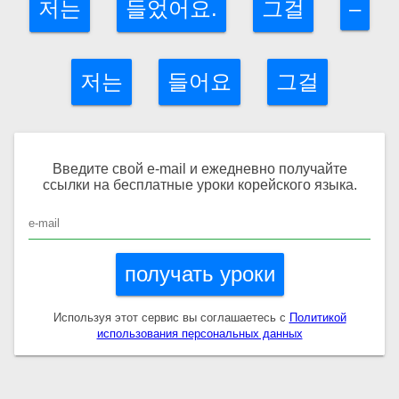
저는
들었어요.
그걸
–
Соберите слово
Уроки
저는
들어요
그걸
Отменить
Введите свой e-mail и ежедневно получайте
ссылки на бесплатные уроки корейского языка.
получать уроки
Используя этот сервис вы соглашаетесь с
Политикой
использования персональных данных