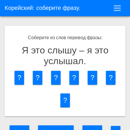
\
Корейский: соберите фразу.
Соберите из слов перевод фразы:
Я это слышу – я это
услышал.
?
?
?
?
?
?
?
Слушайте и запоминайте
Угадайте слово