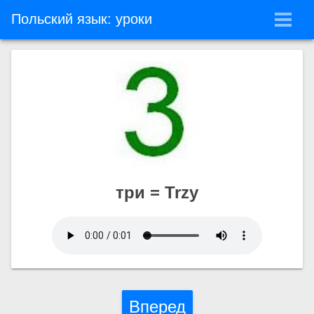
Польский язык: уроки
три = Trzy
Слушай и запоминай
Угадай слово
Вперед